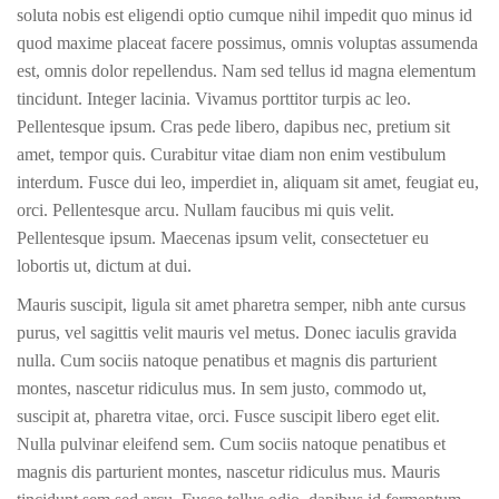
soluta nobis est eligendi optio cumque nihil impedit quo minus id
quod maxime placeat facere possimus, omnis voluptas assumenda
est, omnis dolor repellendus. Nam sed tellus id magna elementum
tincidunt. Integer lacinia. Vivamus porttitor turpis ac leo.
Pellentesque ipsum. Cras pede libero, dapibus nec, pretium sit
amet, tempor quis. Curabitur vitae diam non enim vestibulum
interdum. Fusce dui leo, imperdiet in, aliquam sit amet, feugiat eu,
orci. Pellentesque arcu. Nullam faucibus mi quis velit.
Pellentesque ipsum. Maecenas ipsum velit, consectetuer eu
lobortis ut, dictum at dui.
Mauris suscipit, ligula sit amet pharetra semper, nibh ante cursus
purus, vel sagittis velit mauris vel metus. Donec iaculis gravida
nulla. Cum sociis natoque penatibus et magnis dis parturient
montes, nascetur ridiculus mus. In sem justo, commodo ut,
suscipit at, pharetra vitae, orci. Fusce suscipit libero eget elit.
Nulla pulvinar eleifend sem. Cum sociis natoque penatibus et
magnis dis parturient montes, nascetur ridiculus mus. Mauris