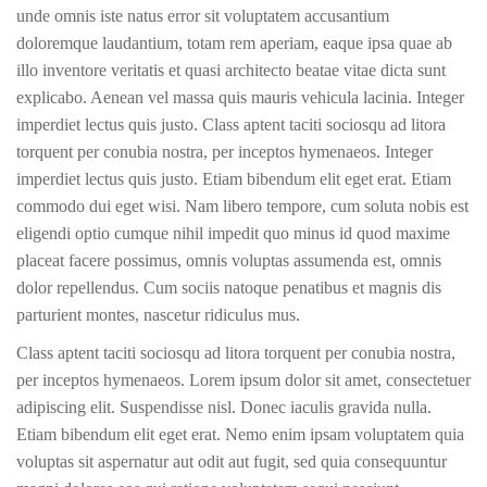
unde omnis iste natus error sit voluptatem accusantium
doloremque laudantium, totam rem aperiam, eaque ipsa quae ab
illo inventore veritatis et quasi architecto beatae vitae dicta sunt
explicabo. Aenean vel massa quis mauris vehicula lacinia. Integer
imperdiet lectus quis justo. Class aptent taciti sociosqu ad litora
torquent per conubia nostra, per inceptos hymenaeos. Integer
imperdiet lectus quis justo. Etiam bibendum elit eget erat. Etiam
commodo dui eget wisi. Nam libero tempore, cum soluta nobis est
eligendi optio cumque nihil impedit quo minus id quod maxime
placeat facere possimus, omnis voluptas assumenda est, omnis
dolor repellendus. Cum sociis natoque penatibus et magnis dis
parturient montes, nascetur ridiculus mus.
Class aptent taciti sociosqu ad litora torquent per conubia nostra,
per inceptos hymenaeos. Lorem ipsum dolor sit amet, consectetuer
adipiscing elit. Suspendisse nisl. Donec iaculis gravida nulla.
Etiam bibendum elit eget erat. Nemo enim ipsam voluptatem quia
voluptas sit aspernatur aut odit aut fugit, sed quia consequuntur