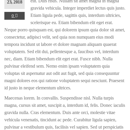
elit. Duis risus. Nullam sit amet magna in magna
23, 2018
gravida vehicula. Integer imperdiet lectus quis justo.
Etiam ligula pede, sagittis quis, interdum ultricies,
0
scelerisque eu. Etiam bibendum elit eget erat.
Neque porro quisquam est, qui dolorem ipsum quia dolor sit amet,
consectetur, adipisci velit, sed quia non numquam eius modi
tempora incidunt ut labore et dolore magnam aliquam quaerat
voluptatem. Sed elit dui, pellentesque a, faucibus vel, interdum
nec, diam. Etiam bibendum elit eget erat. Fusce nibh. Nulla
pulvinar eleifend sem. Nemo enim ipsam voluptatem quia
voluptas sit aspernatur aut odit aut fugit, sed quia consequuntur
magni dolores eos qui ratione voluptatem sequi nesciunt. Praesent
id justo in neque elementum ultrices.
Maecenas lorem. In convallis. Suspendisse nisl. Nulla turpis
magna, cursus sit amet, suscipit a, interdum id, felis. Donec iaculis
gravida nulla. Cras elementum. Duis ante orci, molestie vitae
vehicula venenatis, tincidunt ac pede. Curabitur ligula sapien,
pulvinar a vestibulum quis, facilisis vel sapien. Sed ut perspiciatis