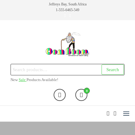
Skip
Jeffreys Bay, South Africa
1-555-6465-549
to
the
content
Oom Boom
Online Cannabis Shop
Search
Search
for:
New
Sale
Products Available!
0