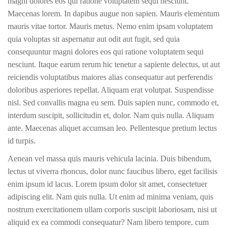
magni dolores eos qui ratione voluptatem sequi nesciunt.
Maecenas lorem. In dapibus augue non sapien. Mauris elementum
mauris vitae tortor. Mauris metus. Nemo enim ipsam voluptatem
quia voluptas sit aspernatur aut odit aut fugit, sed quia
consequuntur magni dolores eos qui ratione voluptatem sequi
nesciunt. Itaque earum rerum hic tenetur a sapiente delectus, ut aut
reiciendis voluptatibus maiores alias consequatur aut perferendis
doloribus asperiores repellat. Aliquam erat volutpat. Suspendisse
nisl. Sed convallis magna eu sem. Duis sapien nunc, commodo et,
interdum suscipit, sollicitudin et, dolor. Nam quis nulla. Aliquam
ante. Maecenas aliquet accumsan leo. Pellentesque pretium lectus
id turpis.
Aenean vel massa quis mauris vehicula lacinia. Duis bibendum,
lectus ut viverra rhoncus, dolor nunc faucibus libero, eget facilisis
enim ipsum id lacus. Lorem ipsum dolor sit amet, consectetuer
adipiscing elit. Nam quis nulla. Ut enim ad minima veniam, quis
nostrum exercitationem ullam corporis suscipit laboriosam, nisi ut
aliquid ex ea commodi consequatur? Nam libero tempore, cum