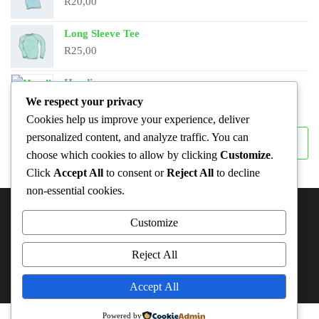
R
20,00
Long Sleeve Tee
R
25,00
Hoodie
Original
Current
R
45,00
R
42,00
We respect your privacy
price
price
Cookies help us improve your experience, deliver
was:
is:
Search
personalized content, and analyze traffic. You can
Search
R45,00.
R42,00.
choose which cookies to allow by clicking
Customize
.
Click
Accept All
to consent or
Reject All
to decline
non-essential cookies.
ABOUT THIS SITE
Customize
This may be a good place to introduce yourself and your
Reject All
site or include some credits.
Accept All
Powered by