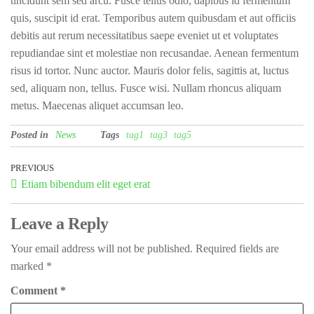
tincidunt sem sed arcu. Fusce tellus odio, dapibus id fermentum
quis, suscipit id erat. Temporibus autem quibusdam et aut officiis
debitis aut rerum necessitatibus saepe eveniet ut et voluptates
repudiandae sint et molestiae non recusandae. Aenean fermentum
risus id tortor. Nunc auctor. Mauris dolor felis, sagittis at, luctus
sed, aliquam non, tellus. Fusce wisi. Nullam rhoncus aliquam
metus. Maecenas aliquet accumsan leo.
Posted in
News
Tags
tag1
tag3
tag5
Post
PREVIOUS
Previous
Etiam bibendum elit eget erat
Post
navigation
Leave a Reply
Your email address will not be published.
Required fields are
marked
*
Comment
*